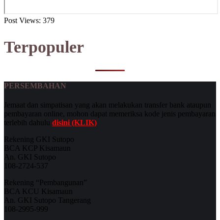
Post Views:
379
Terpopuler
PERSEMBAHAN
Jemaat dan simpatisan yang akan melakukan transfer bank ataupun
pembayaran online, mohon dapat memeriksa kode jenis pembayaran
terlebih dahulu
disini (KLIK)
Rekening GKI Sutopo
BCA KCP Kisamaun
An. GKI Sutopo
108-2724-537
Rekening “Pembangunan”
BCA KCU Kisamaun
An. GKI Sutopo Tangerang
108-2995-999