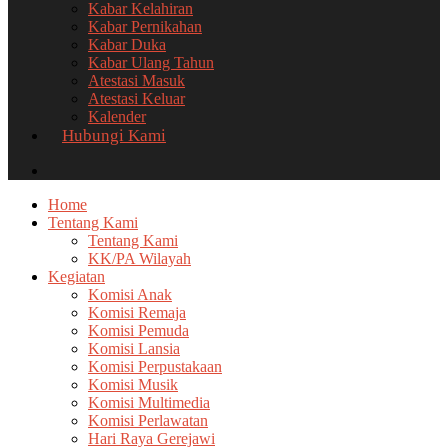
Kabar Kelahiran
Kabar Pernikahan
Kabar Duka
Kabar Ulang Tahun
Atestasi Masuk
Atestasi Keluar
Kalender
Hubungi Kami
Home
Tentang Kami
Tentang Kami
KK/PA Wilayah
Kegiatan
Komisi Anak
Komisi Remaja
Komisi Pemuda
Komisi Lansia
Komisi Perpustakaan
Komisi Musik
Komisi Multimedia
Komisi Perlawatan
Hari Raya Gerejawi