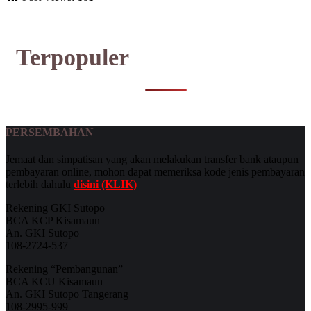
Terpopuler
PERSEMBAHAN
Jemaat dan simpatisan yang akan melakukan transfer bank ataupun
pembayaran online, mohon dapat memeriksa kode jenis pembayaran
terlebih dahulu
disini (KLIK)
Rekening GKI Sutopo
BCA KCP Kisamaun
An. GKI Sutopo
108-2724-537
Rekening “Pembangunan”
BCA KCU Kisamaun
An. GKI Sutopo Tangerang
108-2995-999