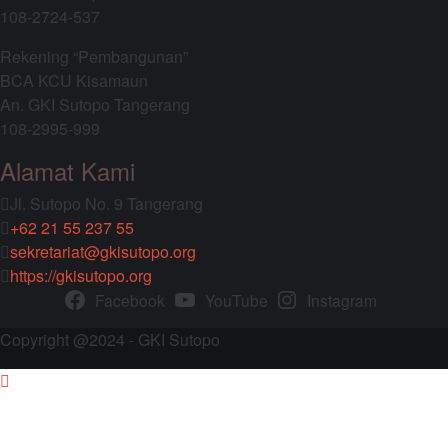
108-2724-537
Rekening “Pembangunan”
BCA KCU Kisamaun
An. GKI Sutopo Tangerang
108-2995-999
Alamat Kami
Jl. Sutopo No. 9 Tangerang
+62 21 55 237 55
sekretariat@gkisutopo.org
https://gkisutopo.org
Facebook
YouTube
Instagram
Copyright @2024 - GKI Sutopo