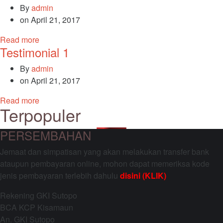
By
admin
on
April 21, 2017
Read more
Testimonial 1
By
admin
on
April 21, 2017
Read more
Terpopuler
PERSEMBAHAN
Jemaat dan simpatisan yang akan melakukan transfer bank
ataupun pembayaran online, mohon dapat memeriksa kode
jenis pembayaran terlebih dahulu
disini (KLIK)
Rekening GKI Sutopo
BCA KCP Kisamaun
An. GKI Sutopo